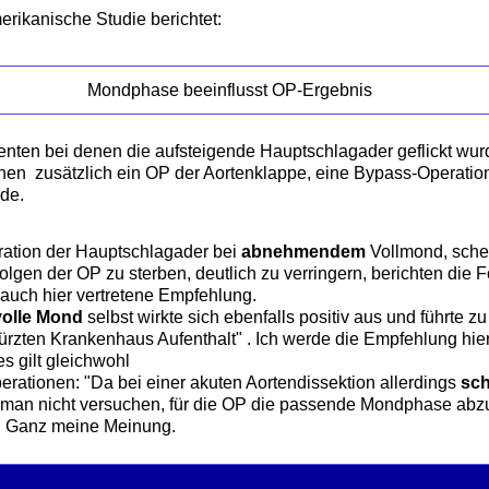
rikanische Studie berichtet:
Mondphase beeinflusst OP-Ergebnis 
nten bei denen die aufsteigende Hauptschlagader geflickt wur
nen zusätzlich ein OP der Aortenklappe, eine Bypass-Operatio
de.
ration der Hauptschlagader bei
abnehmendem
Vollmond, schei
olgen der OP zu sterben, deutlich zu verringern, berichten die 
 auch hier vertretene Empfehlung.
volle Mond
selbst wirkte sich ebenfalls positiv aus und führte z
ürzten Krankenhaus Aufenthalt" . Ich werde die Empfehlung hie
s gilt gleichwohl
perationen: "Da bei einer akuten Aortendissektion allerdings
sch
lte man nicht versuchen, für die OP die passende Mondphase ab
r. Ganz meine Meinung.