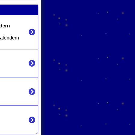
dern 
alendern 