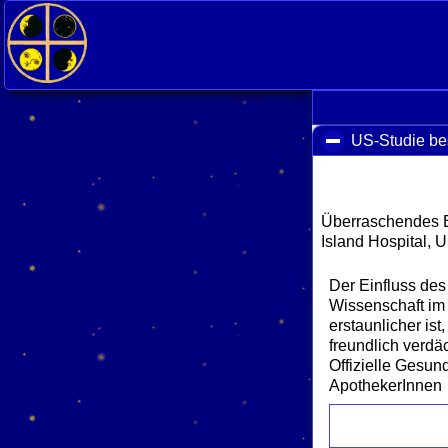
US-Studie bes
Überraschendes E
Island Hospital, 
Der Einfluss des
Wissenschaft im 
erstaunlicher is
freundlich verdä
Offizielle Gesun
ApothekerInnen