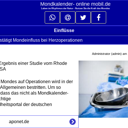
Mondkalender‑ online mobil.de
Leben im Rhythmus der Natur - Nutzen Sie die Kraft des Mondes
Einflüsse
tätigt Mondeinfluss bei Herzoperationen
click to collapse conte
Administrator (admin) am
rgebnis einer Studie vom Rhode
USA
 Mondes auf Operationen wird in der
Allgemeinen bestritten. Um so
t, dass das nicht als Mondkalender-
chtige
dheitsportal der deutschen
aponet.de