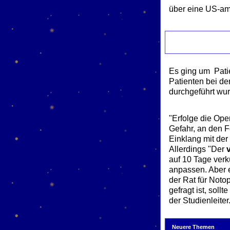
über eine US-ame
Es ging um Patie
Patienten bei de
durchgeführt wur
"Erfolge die Ope
Gefahr, an den F
Einklang mit der
Allerdings "Der
auf 10 Tage verk
anpassen. Aber e
der Rat für Noto
gefragt ist, sol
der Studienleite
Neuere Themen