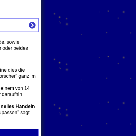
de, sowie
n oder beides
ne dies die
Forscher" ganz im
u einem von 14
r daraufhin
nelles Handeln
zupassen" sagt