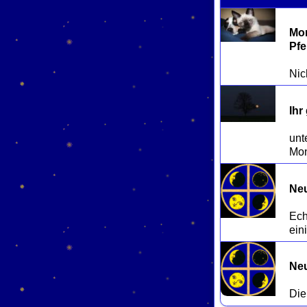
Mon
Pfe
Ihr
unt
Neu
Ech
Neu