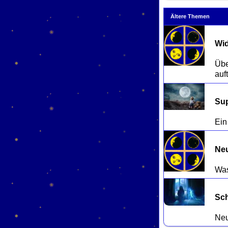
Ältere Themen
Wid
Übe
Su
Neu
Sch