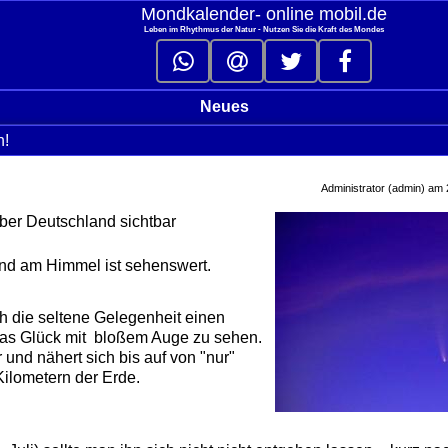
Mondkalender‑ online mobil.de
Leben im Rhythmus der Natur - Nutzen Sie die Kraft des Mondes
Neues
n!
click to collapse contents
Administrator (admin) am
er Deutschland sichtbar
ond am Himmel ist sehenswert.
ich die seltene Gelegenheit einen
as Glück mit bloßem Auge zu sehen.
 und nähert sich bis auf von "nur"
Kilometern der Erde.