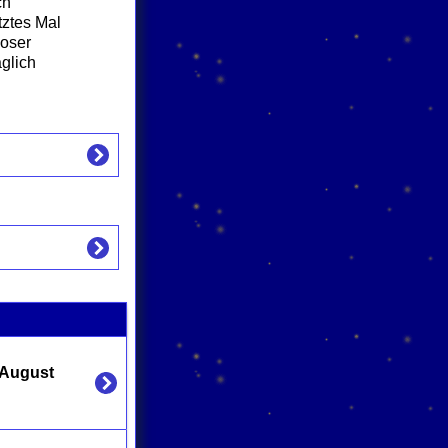
ch
tztes Mal
loser
äglich
 August