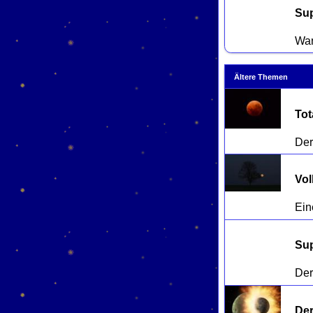
Su
Ältere Themen
Tot
Vol
Su
Der