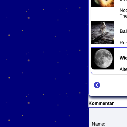
Noc
Bal
Wie
Kommentar
Name: